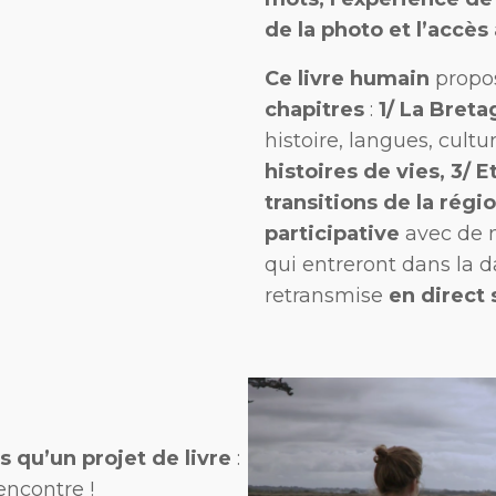
de la photo et l’accès
Ce livre humain
propo
chapitres
:
1/ La Bret
histoire, langues, cultu
histoires de vies,
3/ E
transitions de la régio
participative
avec de n
qui entreront dans la d
retransmise
en direct 
us qu’un projet de livre
:
encontre !