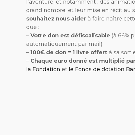
l’aventure, et notamment : des animatio
grand nombre, et leur mise en récit au se
souhaitez nous aider
à faire naître ce
que :
–
Votre don est défiscalisable
(à 66% po
automatiquement par mail)
–
100€ de don = 1 livre offert
à sa sort
–
Chaque euro donné est multiplié par
la Fondation
et
le Fonds de dotation Ba