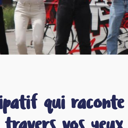
cipatif qui racont
travers vos yeux