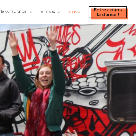
Entrez dans
la WEB-SÉRIE
le TOUR
le LIVRE
la danse !