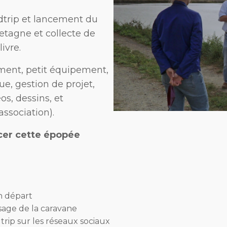
dtrip et lancement du
etagne et collecte de
ivre.
ement, petit équipement,
ue, gestion de projet,
os, dessins, et
ssociation).
ncer cette épopée
n départ
ssage de la caravane
dtrip sur les réseaux sociaux