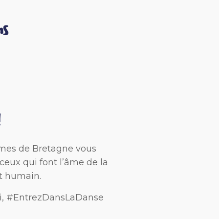
ns
!
 Âmes de Bretagne vous
 ceux qui font l’âme de la
et humain.
aussi, #EntrezDansLaDanse