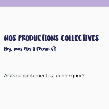
NOS PRODUCTIONS COLLECTIVES
Hey, vous êtes à l’écran 😉
Alors concrètement, ça donne quoi ?
Pour dire votre Bretagne, nous manions
différents outils
d’animation
artistique &
audiovisuelle et différents canaux : les
réseaux sociaux & le réel !